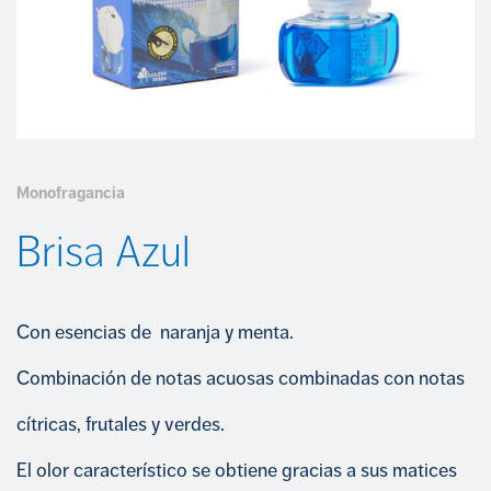
COMPROMETIDOS CON EL CUMPLIMIENTO
INSECTICIDAS
Portal del empleado
Trabaja con nosotros
CUIDADO CALZADO
+34 968 389 109
LIMPIEZA
Monofragancia
Brisa Azul
Con esencias de naranja y menta.
Combinación de notas acuosas combinadas con notas
cítricas, frutales y verdes.
El olor característico se obtiene gracias a sus matices