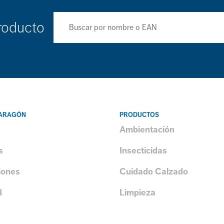
roducto
 ARAGÓN
PRODUCTOS
Ambientación
s
Insecticidas
iones
Cuidado Calzado
d
Limpieza
s