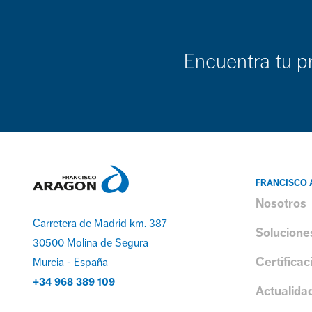
Encuentra tu p
FRANCISCO
Nosotros
Carretera de Madrid km. 387
Solucione
30500 Molina de Segura
Certificac
Murcia - España
+34 968 389 109
Actualida