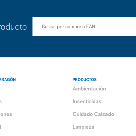
roducto
 ARAGÓN
PRODUCTOS
Ambientación
s
Insecticidas
iones
Cuidado Calzado
d
Limpieza