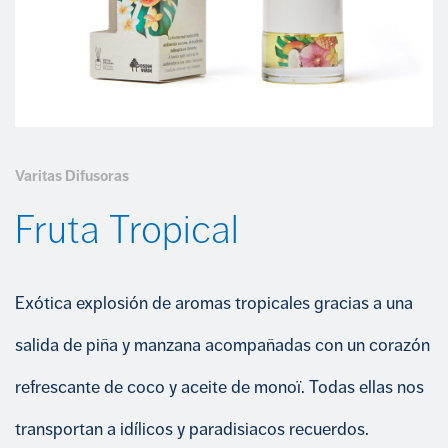
COMPROMETIDOS CON EL CUMPLIMIENTO
INSECTICIDAS
Portal del empleado
Trabaja con nosotros
CUIDADO CALZADO
+34 968 389 109
LIMPIEZA
Varitas Difusoras
Fruta Tropical
Exótica explosión de aromas tropicales gracias a una
salida de piña y manzana acompañadas con un corazón
refrescante de coco y aceite de monoï. Todas ellas nos
transportan a idílicos y paradisiacos recuerdos.